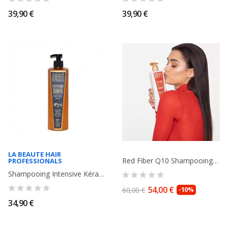
39,90 €
39,90 €
LA BEAUTE HAIR
Red Fiber Q10 Shampooing cheveux secs et abîmés 750ml. La Beauté Hair...
PROFESSIONALS
Shampooing Intensive Kératine Pure et Argan sans paraben. Cheveux abîmés et...
54,00 €
60,00 €
-10%
34,90 €