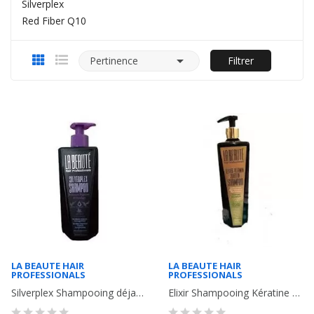
Silverplex
Red Fiber Q10

Pertinence
Filtrer
LA BEAUTE HAIR
LA BEAUTE HAIR
PROFESSIONALS
PROFESSIONALS
Silverplex Shampooing déjaunissant à la Kératine pure( cheveux blond et...
Elixir Shampooing Kératine Pure, vitamines pour cheveux fins secs, abîmés et...