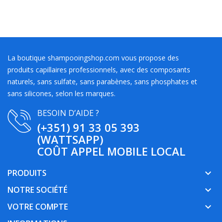
La boutique shampooingshop.com vous propose des
produits capillaires professionnels, avec des composants
naturels, sans sulfate, sans parabènes, sans phosphates et
sans silicones, selon les marques.
BESOIN D’AIDE ?
(+351) 91 33 05 393
(WATTSAPP)
COÛT APPEL MOBILE LOCAL
PRODUITS
keyboard_arrow_down
NOTRE SOCIÉTÉ
keyboard_arrow_down
VOTRE COMPTE
keyboard_arrow_down