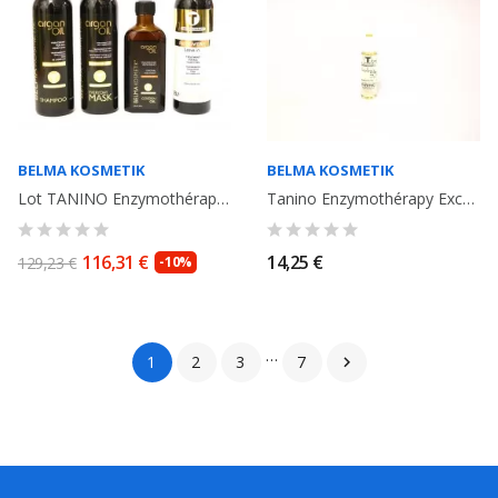
BELMA KOSMETIK
BELMA KOSMETIK
Lot TANINO Enzymothérapy Traitement Argan Oil: Shampooing, Masque, Argan Oil,...
Tanino Enzymothérapy Excellence Ampoule thermique. Belma Kosmetik
116,31 €
14,25 €
129,23 €
-10%
…
1
2
3
7
