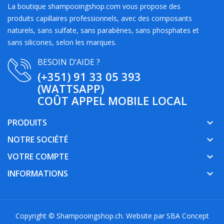
La boutique shampooingshop.com vous propose des
produits capillaires professionnels, avec des composants
naturels, sans sulfate, sans parabènes, sans phosphates et
sans silicones, selon les marques.
BESOIN D’AIDE ?
(+351) 91 33 05 393
(WATTSAPP)
COÛT APPEL MOBILE LOCAL
PRODUITS
keyboard_arrow_down
NOTRE SOCIÉTÉ
keyboard_arrow_down
VOTRE COMPTE
keyboard_arrow_down
INFORMATIONS
keyboard_arrow_down
Copyright © Shampooingshop.ch. Website par
SBA Concept