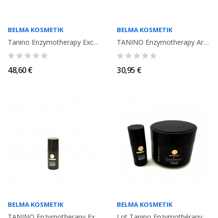
BELMA KOSMETIK
BELMA KOSMETIK
Tanino Enzymotherapy Excellence masque Mask 300ml Belma Kosmetik
TANINO Enzymotherapy Argan oil mask 250ml. Belma Kosmetik
48,60 €
30,95 €
BELMA KOSMETIK
BELMA KOSMETIK
TANINO Enzymotherapy Excellence Power Shot Soin 15ml
Lot Tanino Enzymothérapy Shot Power 15ml + Mask Excellence 300ml