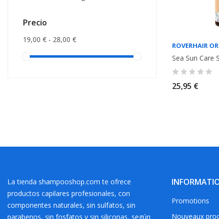
Precio
19,00 € - 28,00 €
ROVERHAIR OR
25,95 €
INFORMATI
La tienda shampooshop.com te ofrece
productos capilares profesionales, con
Promotions
componentes naturales, sin sulfatos, sin
Nouveaux prod
parabenos, sin fosfatos y sin siliconas, según