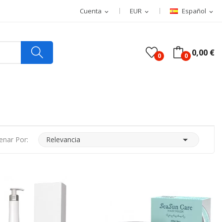
Cuenta
EUR
Español
expand_more
expand_more
expand_more
0,00 €
0
0

enar Por:
Relevancia