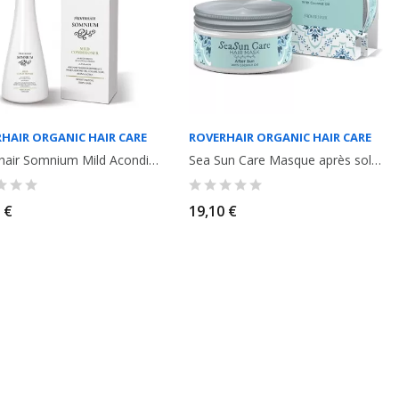
HAIR ORGANIC HAIR CARE
ROVERHAIR ORGANIC HAIR CARE
Roverhair Somnium Mild Acondicionador suave. Cabello fino y frágil sin...
Sea Sun Care Masque après soleil. 100ml. Roverhair
 €
19,10 €