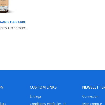
GANIC HAIR CARE
Sea Sun Care Spray Elixir protection solaire pour cheveux. 150ml. Roverhair
ON
CUSTOM LINKS
NEWSLETTE
Entrega
Connexion
uits
Conditions générales de
Mon compte