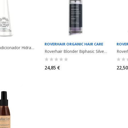
ROVERHAIR ORGANIC HAIR CARE
ROVER
Somnium Acondicionador Hidratante de Argán y Queratina. 500ml. Roverhair
Roverhair Blonder Biphasic Silver tratamiento spray sin enjuague, cabello...
24,85 €
22,50